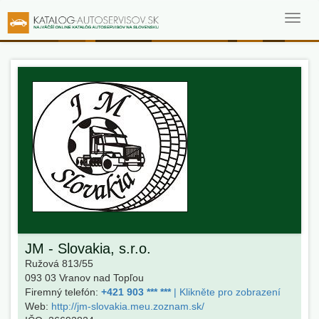
Toggl
navig
JM - Slovakia, s.r.o.
Ružová 813/55
093 03
Vranov nad Topľou
Firemný telefón:
+421 903 *** ***
| Klikněte pro zobrazení
Web:
http://jm-slovakia.meu.zoznam.sk/